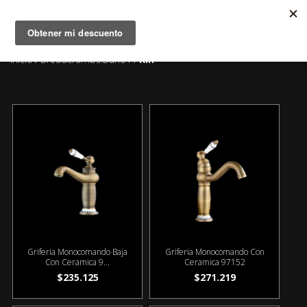
MENÚ
0
Inicio
Breadcrumbs.bano1
Rin
/
/
Griferia Monocomando Baja
Griferia Monocomando Con
Con Ceramica 9...
Ceramica 97152
$235.125
$271.219