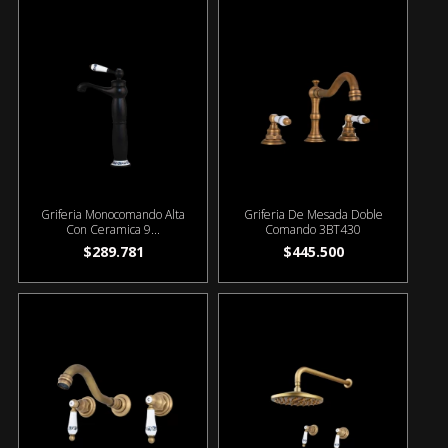
Griferia Monocomando Alta
Griferia De Mesada Doble
Con Ceramica 9...
Comando 3BT430
$289.781
$445.500