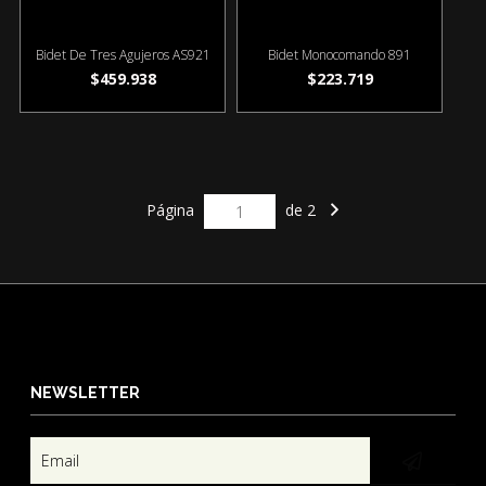
Bidet De Tres Agujeros AS921
Bidet Monocomando 891
$459.938
$223.719
Página
de 2
NEWSLETTER