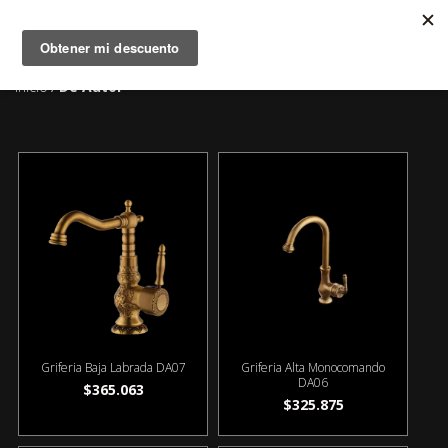
MENÚ
0
Inicio
De Autor
/
Griferia Baja Labrada DA07
Griferia Alta Monocomando
DA06
$365.063
$325.875