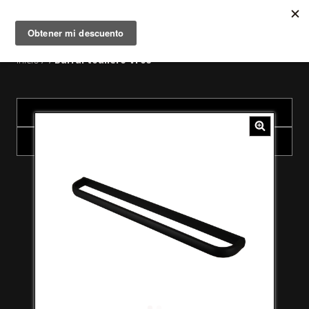
MENÚ
0
Inicio
Barral toallero VF06
/
/