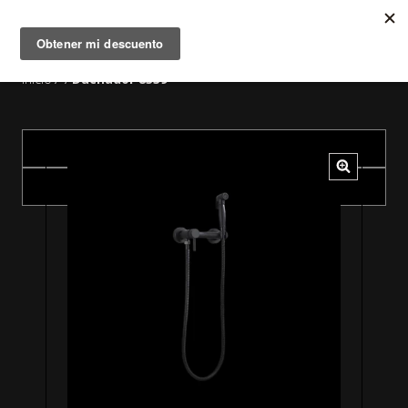
MENÚ
0
Inicio
Duchador 8339
/
/